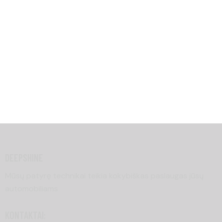
THE COMFORT
DEEPSHINE
Mūsų patyrę technikai teikia kokybiškas paslaugas jūsų
automobiliams
KONTAKTAI: