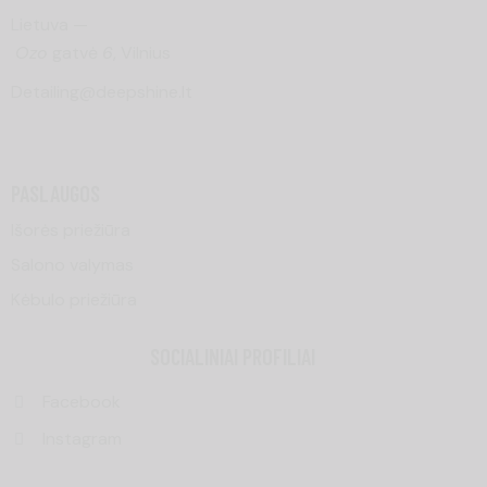
Lietuva —
Ozo
gatvė
6
, Vilnius
Detailing@deepshine.lt
PASLAUGOS
Išorės priežiūra
Salono valymas
Kėbulo priežiūra
SOCIALINIAI PROFILIAI
Facebook
Instagram