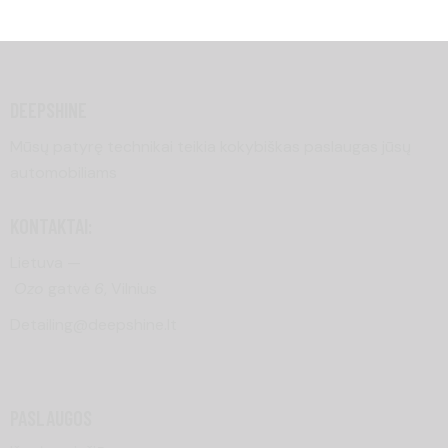
DEEPSHINE
Mūsų patyrę technikai teikia kokybiškas paslaugas jūsų
automobiliams
KONTAKTAI:
Lietuva —
Ozo
gatvė
6
, Vilnius
Detailing@deepshine.lt
PASLAUGOS