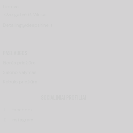
Lietuva —
Ozo
gatvė
6
, Vilnius
Detailing@deepshine.lt
PASLAUGOS
Išorės priežiūra
Salono valymas
Kėbulo priežiūra
SOCIALINIAI PROFILIAI
Facebook
Instagram