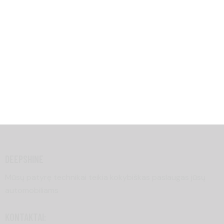
LAMINATION
DEEPSHINE
Mūsų patyrę technikai teikia kokybiškas paslaugas jūsų
automobiliams
KONTAKTAI: