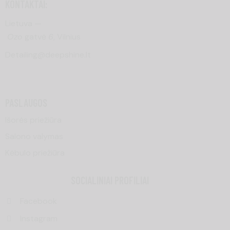
KONTAKTAI:
Lietuva —
Ozo
gatvė
6
, Vilnius
Detailing@deepshine.lt
PASLAUGOS
Išorės priežiūra
Salono valymas
Kėbulo priežiūra
SOCIALINIAI PROFILIAI
Facebook
Instagram