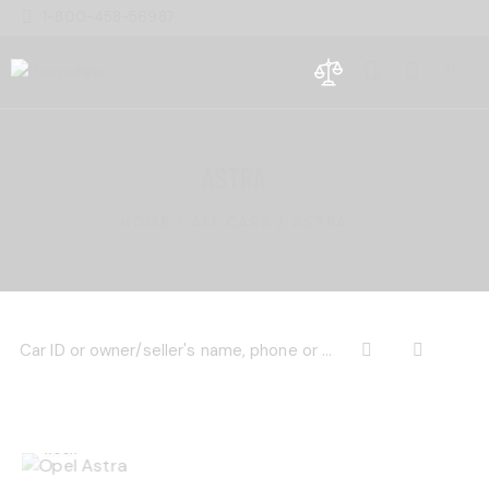
1-800-458-56987
0
ASTRA
HOME
ALL CARS
ASTRA
$
525
/ per
week