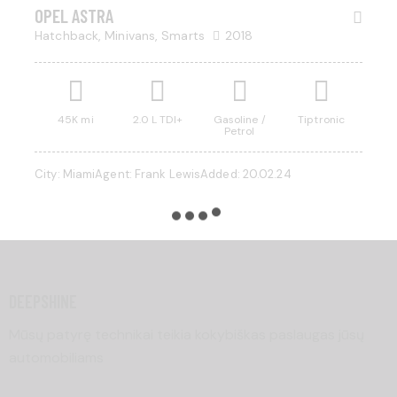
OPEL ASTRA
Hatchback,
Minivans,
Smarts
2018
Mileage
Engine size
45K mi
2.0 L TDI+
Gasoline /
Tiptronic
Petrol
500
185000
0
5.8
City:
Miami
Agent:
Frank Lewis
Added:
20.02.24
Produced
Price
2004
2023
500
350000
Climate control (13)
Heated seats (8)
Keyless entry (9)
Leather seats (12)
Navigation system (14)
Power windows (4)
DEEPSHINE
Winter tires (3)
Mūsų patyrę technikai teikia kokybiškas paslaugas jūsų
automobiliams