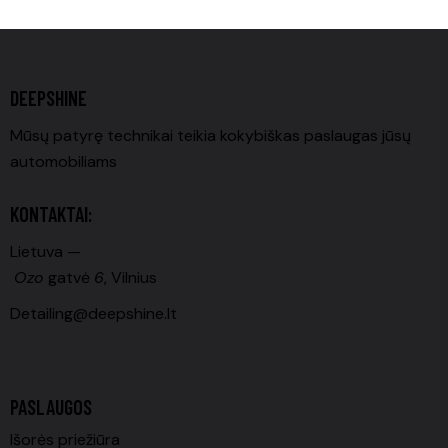
DEEPSHINE
Mūsų patyrę technikai teikia kokybiškas paslaugas jūsų
automobiliams
KONTAKTAI:
Lietuva —
Ozo
gatvė
6
, Vilnius
Detailing@deepshine.lt
PASLAUGOS
Išorės priežiūra