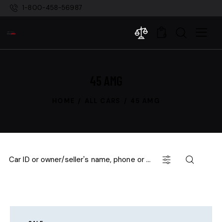
1-800-458-56987
0
45 AMG
HOME
ALL CARS
45 AMG