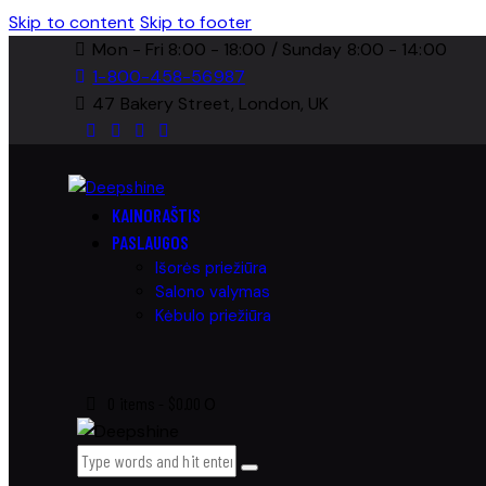
Skip to content
Skip to footer
Mon - Fri 8:00 - 18:00 / Sunday 8:00 - 14:00
1-800-458-56987
47 Bakery Street, London, UK
KAINORAŠTIS
PASLAUGOS
Išorės priežiūra
Salono valymas
Kėbulo priežiūra
0 items
-
$0.00
0