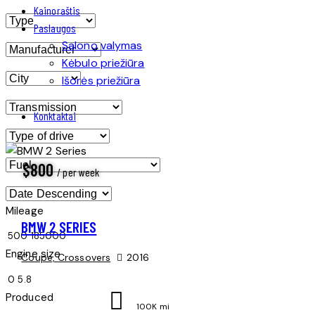
Kainoraštis
Paslaugos
Salono valymas
Kėbulo priežiūra
Išorės priežiūra
Konktaktai
$
800
/ per week
Mileage
BMW 2 SERIES
500
185000
Engine size
Coupe,
Crossovers
2016
0
5.8
Produced
100K mi