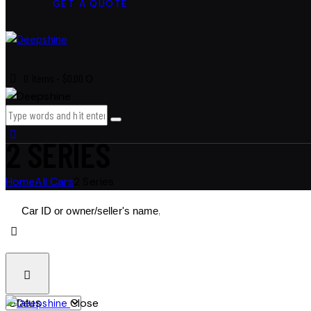
GET A QUOTE
0 items
-
$0.00
0
2 SERIES
Home
All Cars
2 Series
Close