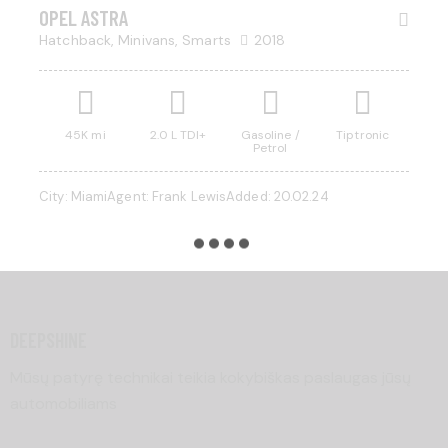
OPEL ASTRA
Hatchback,
Minivans,
Smarts
2018
Mileage
Engine size
45K mi
2.0 L TDI+
Gasoline /
Tiptronic
Petrol
500
185000
0
5.8
City:
Miami
Agent:
Frank Lewis
Added:
20.02.24
Produced
Price
2004
2023
500
350000
Climate control (13)
Heated seats (8)
Keyless entry (9)
Leather seats (12)
Navigation system (14)
Power windows (4)
DEEPSHINE
Winter tires (3)
Mūsų patyrę technikai teikia kokybiškas paslaugas jūsų
automobiliams