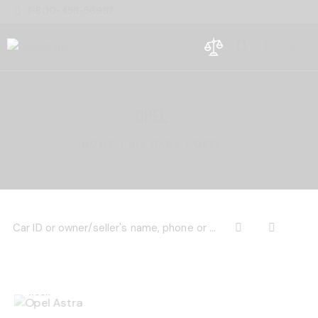
1-800-458-56987
0
OPEL
HOME
ALL CARS
OPEL
$
525
/ per
week