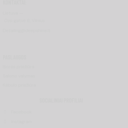
KONTAKTAI:
Lietuva —
Ozo
gatvė
6
, Vilnius
Detailing@deepshine.lt
PASLAUGOS
Išorės priežiūra
Salono valymas
Kėbulo priežiūra
SOCIALINIAI PROFILIAI
Facebook
Instagram