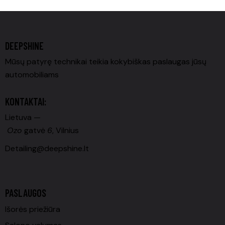
DEEPSHINE
Mūsų patyrę technikai teikia kokybiškas paslaugas jūsų
automobiliams
KONTAKTAI:
Lietuva —
Ozo
gatvė
6
, Vilnius
Detailing@deepshine.lt
PASLAUGOS
Išorės priežiūra