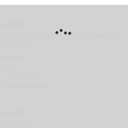
DEEPSHINE
Mūsų patyrę technikai teikia kokybiškas paslaugas jūsų
automobiliams
KONTAKTAI:
Lietuva —
Ozo
gatvė
6
, Vilnius
Detailing@deepshine.lt
PASLAUGOS
Išorės priežiūra