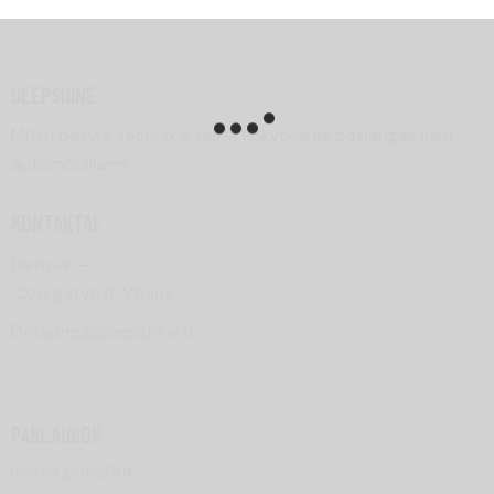
DEEPSHINE
Mūsų patyrę technikai teikia kokybiškas paslaugas jūsų
automobiliams
KONTAKTAI:
Lietuva —
Ozo
gatvė
6
, Vilnius
Detailing@deepshine.lt
PASLAUGOS
Išorės priežiūra