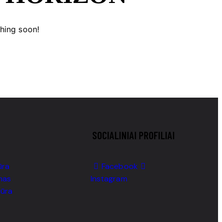
ching soon!
SOCIALINIAI PROFILIAI
ūra
Facebook
mas
Instagram
iūra