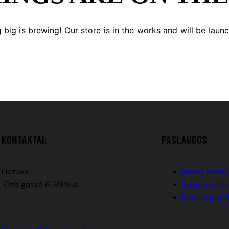
big is brewing! Our store is in the works and will be laun
KONTAKTAI:
PASLAUGOS
Lietuva —
Išorės prieži
Ozo
gatvė
6
, Vilnius
Salono valy
Kėbulo priež