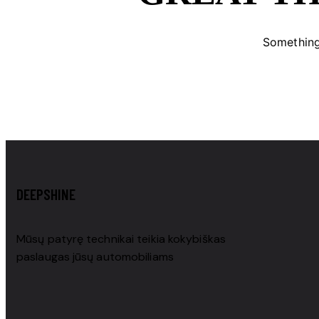
Something 
DEEPSHINE
Mūsų patyrę technikai teikia kokybiškas
paslaugas jūsų automobiliams