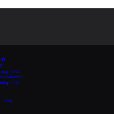
TIS
OS
rės priežiūra
lono valymas
ulo priežiūra
IŪLYMĄ