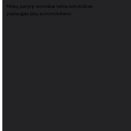
Mūsų patyrę technikai teikia kokybiškas
paslaugas jūsų automobiliams