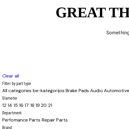
GREAT TH
Something 
Clear all
Filter by part type
All categories
be-kategorijos
Brake Pads
Audio
Automotive
Diameter
12
14
15
16
17
18
19
20
21
Department
Perfomance Parts
Repair Parts
Brand