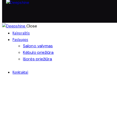
Close
Kainoraštis
Paslaugos
Salono valymas
Kėbulo priežiūra
Išorės priežiūra
Konktaktai