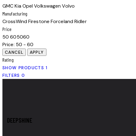
GMC
Kia
Opel
Volkswagen
Volvo
Manufacturing
CrossWind
Firestone
Forceland
Ridler
Price
50
60
50
60
Price:
50 - 60
Rating
SHOW PRODUCTS
1
FILTERS
0
DEEPSHINE