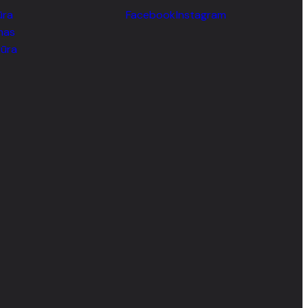
ūra
Facebook
Instagram
mas
iūra