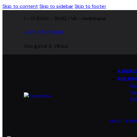
Skip to content
Skip to sidebar
Skip to footer
I – VI 10:00 – 19:00 / VII – nedirbame
+370 679 73840
Ozo gatvė 6, Vilnius
KAINORAŠ
PASLAUG
Išo
Sa
Kėb
GAUTI PAS