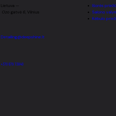
Lietuva —
Išorės prieži
Ozo
gatvė
6
, Vilnius
Salono valy
Kėbulo priež
Detailing@deepshine.lt
+370 679 73840