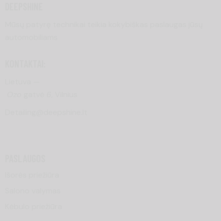
DEEPSHINE
Mūsų patyrę technikai teikia kokybiškas paslaugas jūsų
automobiliams
KONTAKTAI:
Lietuva —
Ozo
gatvė
6
, Vilnius
Detailing@deepshine.lt
PASLAUGOS
Išorės priežiūra
Salono valymas
Kėbulo priežiūra