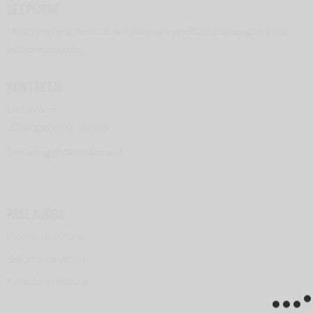
DEEPSHINE
Mūsų patyrę technikai teikia kokybiškas paslaugas jūsų
automobiliams
KONTAKTAI:
Lietuva —
Ozo
gatvė
6
, Vilnius
Detailing@deepshine.lt
PASLAUGOS
Išorės priežiūra
Salono valymas
Kėbulo priežiūra