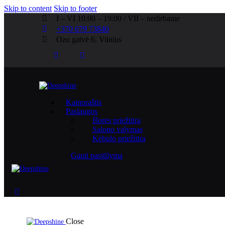
Skip to content
Skip to footer
I – VI 10:00 – 19:00 / VII – nedirbame
+370 679 73840
Ozo gatvė 6, Vilnius
Kainoraštis
Paslaugos
Išorės priežiūra
Salono valymas
Kėbulo priežiūra
Gauti pasiūlymą
Close