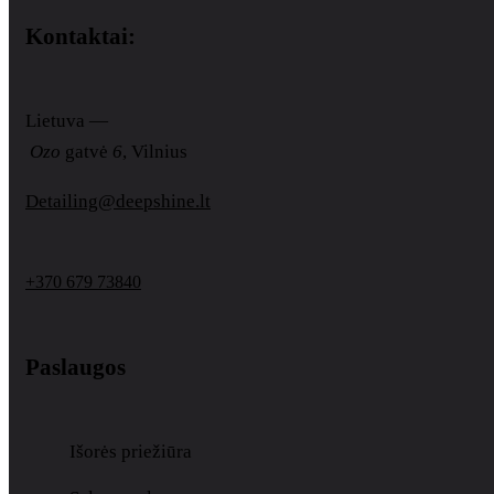
Kontaktai:
Lietuva —
Ozo
gatvė
6
, Vilnius
Detailing@deepshine.lt
+370 679 73840
Paslaugos
Išorės priežiūra