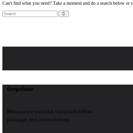
Can't find what you need? Take a moment and do a search below or s
deepshine
Mūsų patyrę technikai teikia kokybiškas
paslaugas jūsų automobiliams