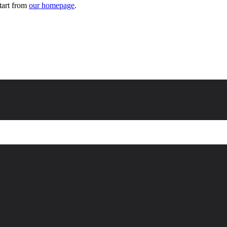
tart from
our homepage
.