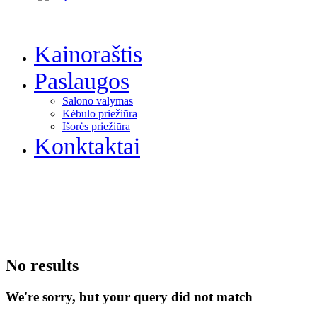
Kainoraštis
Paslaugos
Salono valymas
Kėbulo priežiūra
Išorės priežiūra
Konktaktai
No results
We're sorry, but your query did not match